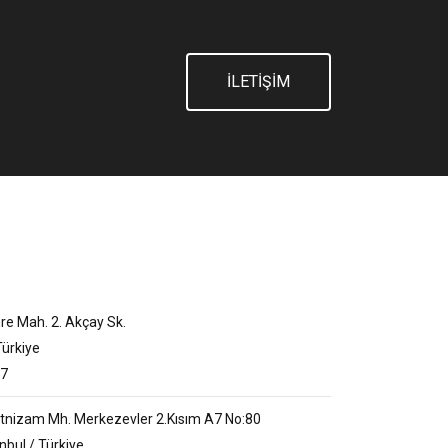
İLETİŞİM
e Mah. 2. Akçay Sk.
Türkiye
57
tnizam Mh. Merkezevler 2.Kısım A7 No:80
nbul / Türkiye