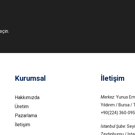
eçin.
Kurumsal
İletişim
Hakkımızda
Merkez:
Yunus Emr
Yıldırım / Bursa / 
Üretim
+90(224) 360-09
Pazarlama
İletişim
İstanbul Şube:
Seyi
Zeytinburnu / İsta